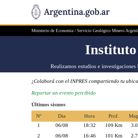
Ministerio de Economia /
Servicio Geológico Minero Arge
Institut
Realizamos estudios e investigaciones b
¡Colaborá con el INPRES compartiendo tu ubica
Reportar un evento percibido
Últimos sismos
Nº
Dia
Hora
Prof.
Mag
1
06/08
18:32
109 Km
3.0
2
06/08
16:46
101 Km
2.7