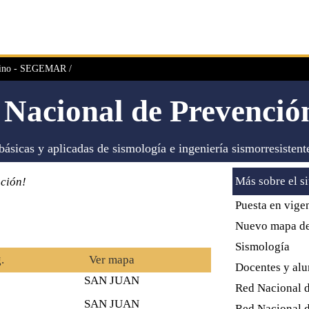
ntino - SEGEMAR /
o Nacional de Prevenció
ásicas y aplicadas de sismología e ingeniería sismorresistent
Más sobre el si
ción!
Puesta en vige
Nuevo mapa de 
Sismología
.
Ver mapa
Docentes y al
SAN JUAN
Red Nacional d
SAN JUAN
Red Nacional d