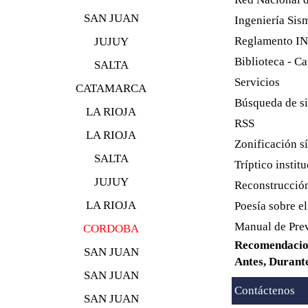
SAN JUAN
Ingeniería Sism
Reglamento I
JUJUY
Biblioteca - Ca
SALTA
Servicios
CATAMARCA
Búsqueda de s
LA RIOJA
RSS
LA RIOJA
Zonificación s
SALTA
Tríptico institu
JUJUY
Reconstrucción
LA RIOJA
Poesía sobre el
Manual de Prev
CORDOBA
Recomendacione
SAN JUAN
Antes, Durante
SAN JUAN
Contáctenos
SAN JUAN