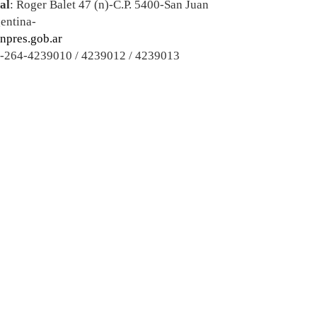
al
: Roger Balet 47 (n)-C.P. 5400-San Juan
entina-
npres.gob.ar
4-264-4239010 / 4239012 / 4239013