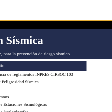
n Sísmica
e, para la prevención de riesgo sísmico.
tio
ncia de reglamentos INPRES CIRSOC 103
Peligrosidad Sísmica
umnos
e Estaciones Sismológicas
e Acelerógrafos