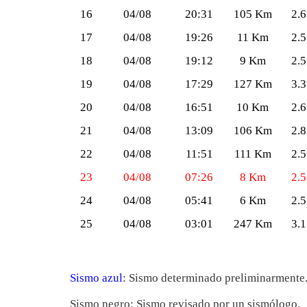
16
04/08
20:31
105 Km
2.6
17
04/08
19:26
11 Km
2.5
18
04/08
19:12
9 Km
2.5
19
04/08
17:29
127 Km
3.3
20
04/08
16:51
10 Km
2.6
21
04/08
13:09
106 Km
2.8
22
04/08
11:51
111 Km
2.5
23
04/08
07:26
8 Km
2.5
24
04/08
05:41
6 Km
2.5
25
04/08
03:01
247 Km
3.1
Sismo azul
: Sismo determinado preliminarmente
Sismo negro: Sismo revisado por un sismólogo.